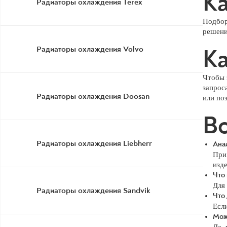
Ка
Радиаторы охлаждения Terex
Подбор
решени
Радиаторы охлаждения Volvo
Ка
Чтобы 
запрос
Радиаторы охлаждения Doosan
или по
Во
Радиаторы охлаждения Liebherr
Ана
При
изде
Что
Для
Радиаторы охлаждения Sandvik
Что 
Если
Мож