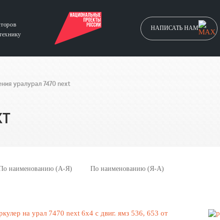
аторов
НАПИСАТЬ НАМ
технику
ния урал
урал 7470 next
XT
По наименованию (А-Я)
По наименованию (Я-А)