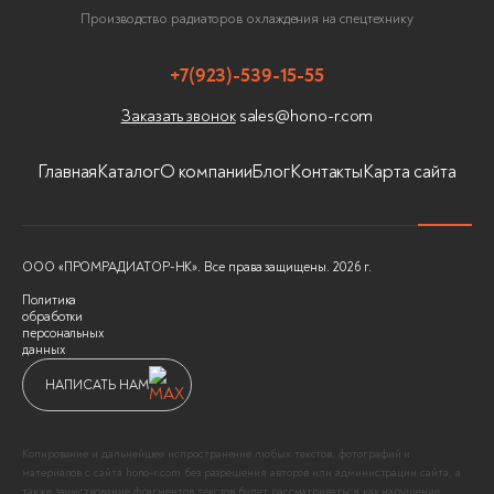
Производство радиаторов охлаждения на спецтехнику
+7(923)-539-15-55
sales@hono-r.com
Заказать звонок
Главная
Каталог
О компании
Блог
Контакты
Карта сайта
ООО «ПРОМРАДИАТОР-НК». Все права защищены. 2026 г.
Политика
обработки
персональных
данных
НАПИСАТЬ НАМ
Копирование и дальнейшее испространение любых текстов, фотографий и
материалов с сайта hono-r.com без разрешения авторов или администрации сайта, а
также заимствование фрагментов текстов будет рассматриваться как нарушение