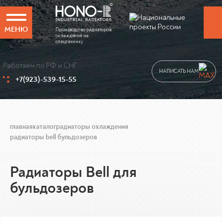
МЕНЮ
Производство радиаторов
охлаждения на
спецтехнику
Работаем по РФ и СНГ
НАПИСАТЬ НАМ
+7(923)-539-15-55
главная
каталог
радиаторы охлаждения
радиаторы bell бульдозеров
Радиаторы Bell для
бульдозеров