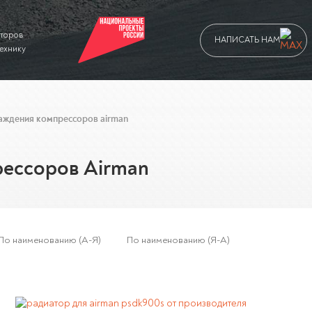
аторов
НАПИСАТЬ НАМ
технику
аждения компрессоров airman
рессоров Airman
По наименованию (А-Я)
По наименованию (Я-А)