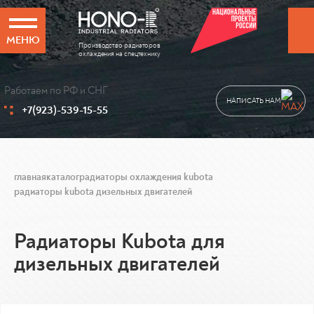
МЕНЮ
Производство радиаторов
охлаждения на спецтехнику
Работаем по РФ и СНГ
НАПИСАТЬ НАМ
+7(923)-539-15-55
главная
каталог
радиаторы охлаждения kubota
радиаторы kubota дизельных двигателей
Радиаторы Kubota для
дизельных двигателей