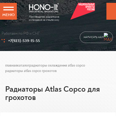
МЕНЮ
Производство радиаторов
охлаждения на спецтехнику
Работаем по РФ и СНГ
НАПИСАТЬ НАМ
+7(923)-539-15-55
главная
каталог
радиаторы охлаждения atlas copco
радиаторы atlas copco грохотов
Радиаторы Atlas Copco для
грохотов