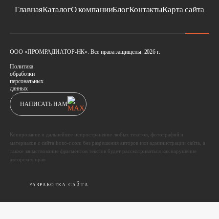
Главная
Каталог
О компании
Блог
Контакты
Карта сайта
ООО «ПРОМРАДИАТОР-НК». Все права защищены. 2026 г.
Политика
обработки
персональных
данных
НАПИСАТЬ НАМ
Копирование и дальнейшее испространение любых текстов, фотографий и
материалов с сайта hono-r.com без разрешения авторов или администрации сайта, а
также заимствование фрагментов текстов будет рассматриваться как нарушение
авторских прав.
РАЗРАБОТКА САЙТА