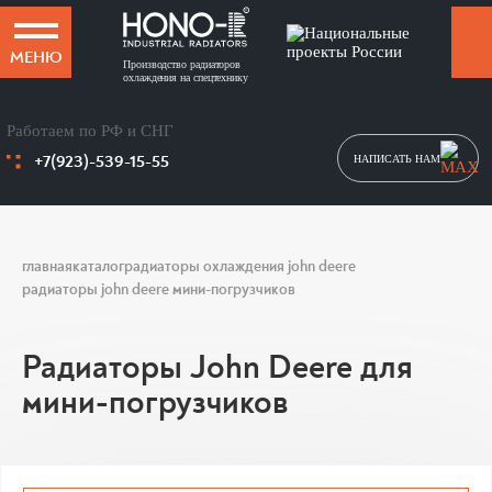
МЕНЮ
Производство радиаторов
охлаждения на спецтехнику
Работаем по РФ и СНГ
+7(923)-539-15-55
НАПИСАТЬ НАМ
главная
каталог
радиаторы охлаждения john deere
радиаторы john deere мини-погрузчиков
Радиаторы John Deere для
мини-погрузчиков