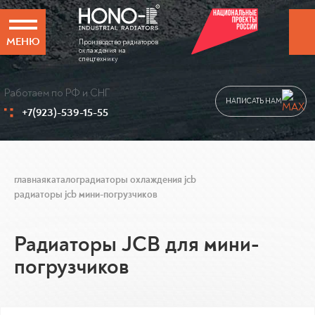
МЕНЮ
Производство радиаторов
охлаждения на
спецтехнику
Работаем по РФ и СНГ
НАПИСАТЬ НАМ
+7(923)-539-15-55
главная
каталог
радиаторы охлаждения jcb
радиаторы jcb мини-погрузчиков
Радиаторы JCB для мини-
погрузчиков