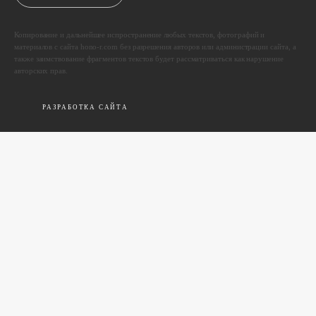
Копирование и дальнейшее испространение любых текстов, фотографий и
материалов с сайта hono-r.com без разрешения авторов или администрации сайта, а
также заимствование фрагментов текстов будет рассматриваться как нарушение
авторских прав.
РАЗРАБОТКА САЙТА