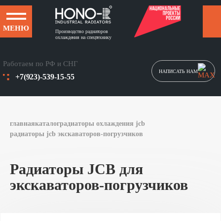
МЕНЮ
Производство радиаторов
охлаждения на спецтехнику
Работаем по РФ и СНГ
НАПИСАТЬ НАМ
+7(923)-539-15-55
главная
каталог
радиаторы охлаждения jcb
радиаторы jcb экскаваторов-погрузчиков
Радиаторы JCB для
экскаваторов-погрузчиков