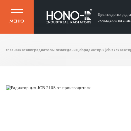
Производство ради
МЕНЮ
охлаждения на спец
главная
каталог
радиаторы охлаждения jcb
радиаторы jcb экскавато