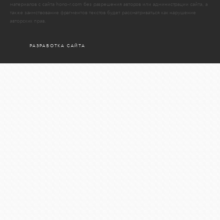
материалов с сайта hono-r.com без разрешения авторов или администрации сайта, а
также заимствование фрагментов текстов будет рассматриваться как нарушение
авторских прав.
РАЗРАБОТКА САЙТА