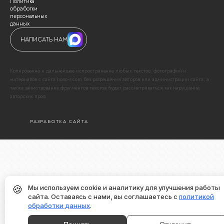
Политика
обработки
персональных
данных
НАПИСАТЬ НАМ
Копирование и дальнейшее испространение любых текстов, фотографий и
материалов с сайта hono-r.com без разрешения авторов или администрации сайта, а
также заимствование фрагментов текстов будет рассматриваться как нарушение
авторских прав.
РАЗРАБОТКА САЙТА
🍪
Мы используем cookie и аналитику для улучшения работы
сайта. Оставаясь с нами, вы соглашаетесь с
политикой
обработки данных
.