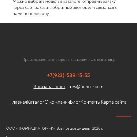
Можно выбрать модель в каталоге, отправить заявку
через сайт, заказать обратный звонок или связаться с
нами по телефону.
Производство радиаторов охлаждения на спецтехнику
+7(923)-539-15-55
sales@hono-r.com
Заказать звонок
Главная
Каталог
О компании
Блог
Контакты
Карта сайта
ООО «ПРОМРАДИАТОР-НК». Все права защищены. 2026 г.