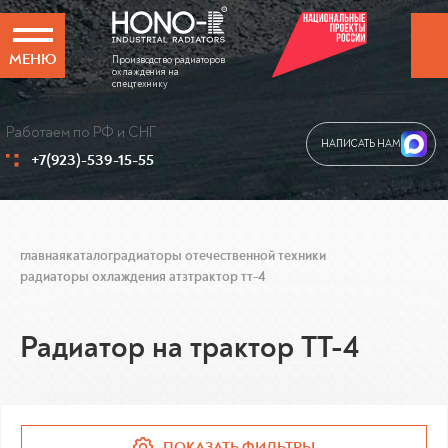
МЕНЮ
Производство радиаторов
охлаждения на
спецтехнику
Работаем по РФ и СНГ
НАПИСАТЬ НАМ
+7(923)-539-15-55
главная
каталог
радиаторы отечественной техники
радиаторы охлаждения атз
трактор тт-4
Радиатор на трактор ТТ-4
ПОКАЗАТЬ ФИЛЬТРЫ