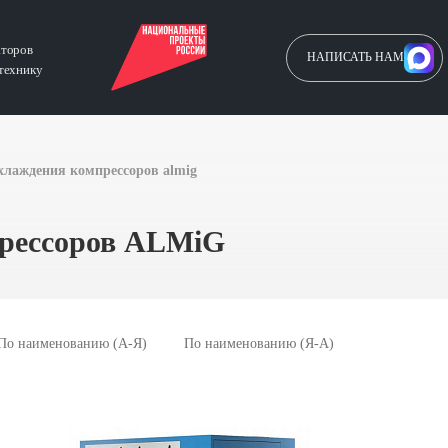
аторов
НАПИСАТЬ НАМ
технику
хлаждения компрессоров almig
прессоров ALMiG
По наименованию (А-Я)
По наименованию (Я-А)