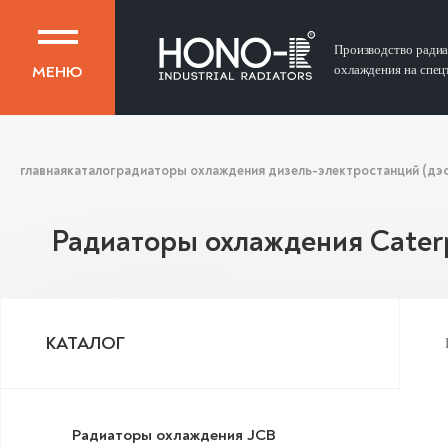
Производство ради
МЕНЮ
охлаждения на спец
главная
каталог
радиаторы охлаждения дизель-электростанций (дэс,
Радиаторы охлаждения Caterp
КАТАЛОГ
Радиаторы охлаждения JCB