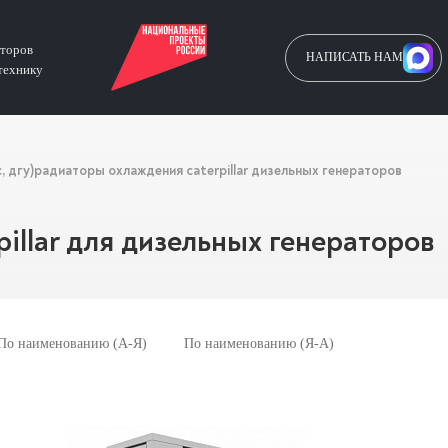
аторов
НАПИСАТЬ НАМ
технику
 дгу)
радиаторы охлаждения caterpillar дизельных генераторов
illar для дизельных генераторов
По наименованию (А-Я)
По наименованию (Я-А)