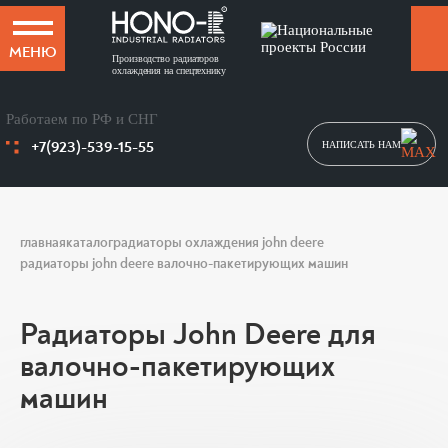
МЕНЮ
Производство радиаторов
охлаждения на спецтехнику
Работаем по РФ и СНГ
+7(923)-539-15-55
НАПИСАТЬ НАМ
главная
каталог
радиаторы охлаждения john deere
радиаторы john deere валочно-пакетирующих машин
Радиаторы John Deere для
валочно-пакетирующих
машин