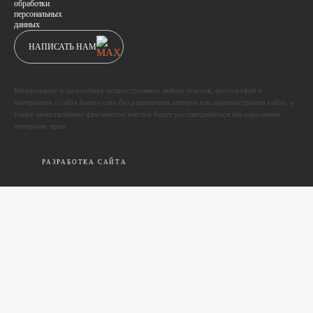
обработки
персональных
данных
НАПИСАТЬ НАМ
Копирование и дальнейшее испространение любых текстов, фотографий и
материалов с сайта hono-r.com без разрешения авторов или администрации сайта, а
также заимствование фрагментов текстов будет рассматриваться как нарушение
авторских прав.
РАЗРАБОТКА САЙТА