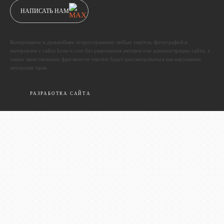
НАПИСАТЬ НАМ
Копирование и дальнейшее испространение любых текстов, фотографий и
материалов с сайта hono-r.com без разрешения авторов или администрации сайта, а
также заимствование фрагментов текстов будет рассматриваться как нарушение
авторских прав.
РАЗРАБОТКА САЙТА