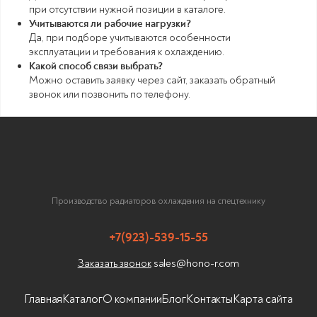
при отсутствии нужной позиции в каталоге.
Учитываются ли рабочие нагрузки?
Да, при подборе учитываются особенности
эксплуатации и требования к охлаждению.
Какой способ связи выбрать?
Можно оставить заявку через сайт, заказать обратный
звонок или позвонить по телефону.
Производство радиаторов охлаждения на спецтехнику
+7(923)-539-15-55
sales@hono-r.com
Заказать звонок
Главная
Каталог
О компании
Блог
Контакты
Карта сайта