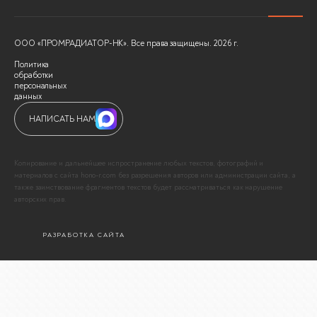
ООО «ПРОМРАДИАТОР-НК». Все права защищены. 2026 г.
Политика
обработки
персональных
данных
НАПИСАТЬ НАМ
Копирование и дальнейшее испространение любых текстов, фотографий и
материалов с сайта hono-r.com без разрешения авторов или администрации сайта, а
также заимствование фрагментов текстов будет рассматриваться как нарушение
авторских прав.
РАЗРАБОТКА САЙТА