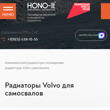
МЕНЮ
Производство радиаторов
охлаждения на
спецтехнику
Работаем по РФ и СНГ
НАПИСАТЬ НАМ
+7(923)-539-15-55
главная
каталог
радиаторы охлаждения
радиаторы volvo самосвалов
Радиаторы Volvo для
самосвалов