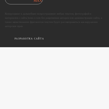
Копирование и дальнейшее испространение любых текстов, фотографий и
материалов с сайта hono-r.com без разрешения авторов или администрации сайта, а
также заимствование фрагментов текстов будет рассматриваться как нарушение
авторских прав.
РАЗРАБОТКА САЙТА