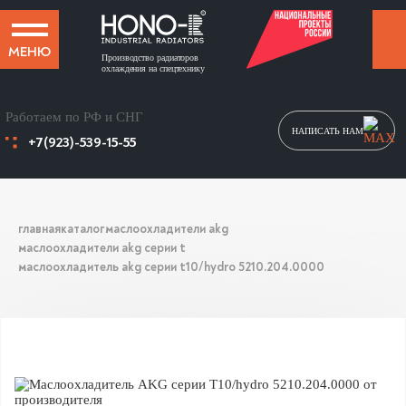
МЕНЮ
Производство радиаторов
охлаждения на спецтехнику
Работаем по РФ и СНГ
НАПИСАТЬ НАМ
+7(923)-539-15-55
главная
каталог
маслоохладители akg
маслоохладители akg серии t
маслоохладитель akg серии t10/hydro 5210.204.0000