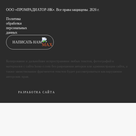
ООО «ПРОМРАДИАТОР-НК». Все права защищены. 2026 г.
Политика
обработки
персональных
данных
НАПИСАТЬ НАМ
Копирование и дальнейшее испространение любых текстов, фотографий и
материалов с сайта hono-r.com без разрешения авторов или администрации сайта, а
также заимствование фрагментов текстов будет рассматриваться как нарушение
авторских прав.
РАЗРАБОТКА САЙТА