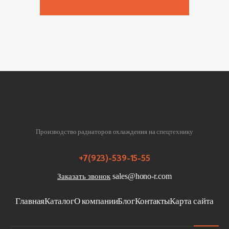
Производство радиаторов охлаждения на спецтехнику
+7(923)-539-15-55
sales@hono-r.com
Заказать звонок
Главная
Каталог
О компании
Блог
Контакты
Карта сайта