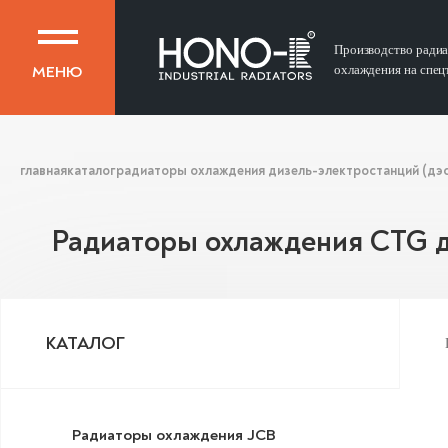
Производство ради
МЕНЮ
охлаждения на спец
главная
каталог
радиаторы охлаждения дизель-электростанций (дэс,
Радиаторы охлаждения CTG д
КАТАЛОГ
Радиаторы охлаждения JCB