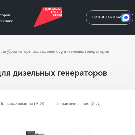
аторов
НАПИСАТЬ НАМ
технику
 дгу)
радиаторы охлаждения ctg дизельных генераторов
ля дизельных генераторов
По наименованию (А-Я)
По наименованию (Я-А)