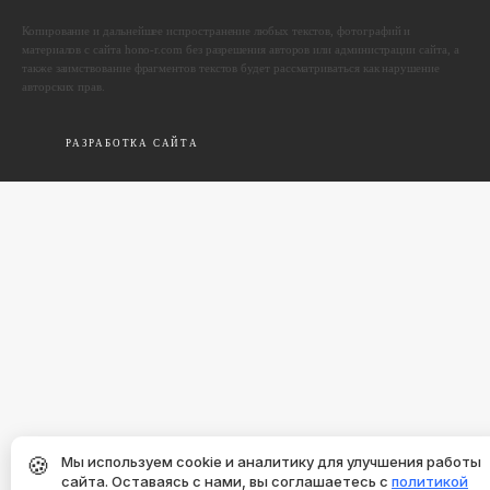
Копирование и дальнейшее испространение любых текстов, фотографий и
материалов с сайта hono-r.com без разрешения авторов или администрации сайта, а
также заимствование фрагментов текстов будет рассматриваться как нарушение
авторских прав.
РАЗРАБОТКА САЙТА
🍪
Мы используем cookie и аналитику для улучшения работы
сайта. Оставаясь с нами, вы соглашаетесь с
политикой