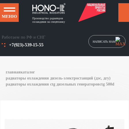
МЕНЮ
Производство радиаторов
охлаждения на спецтехнику
Работаем по РФ и СНГ
НАПИСАТЬ НАМ
+7(923)-539-15-55
главная
каталог
радиаторы охлаждения дизель-электростанций (дэс, дгу)
радиаторы охлаждения ctg дизельных генераторов
ctg 500d