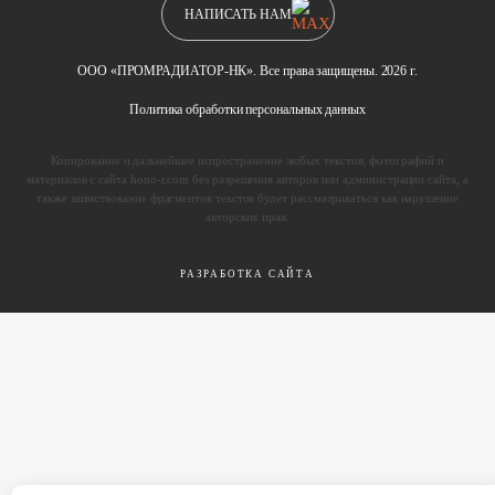
НАПИСАТЬ НАМ
ООО «ПРОМРАДИАТОР-НК». Все права защищены. 2026 г.
Политика обработки персональных данных
Копирование и дальнейшее испространение любых текстов, фотографий и
материалов с сайта hono-r.com без разрешения авторов или администрации сайта, а
также заимствование фрагментов текстов будет рассматриваться как нарушение
авторских прав.
РАЗРАБОТКА САЙТА