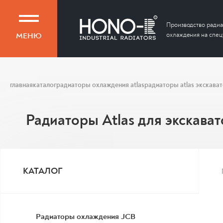
Производство радиа
МЕНЮ
охлаждения на спец
главная
каталог
радиаторы охлаждения atlas
радиаторы atlas экскава
Радиаторы Atlas для экскава
КАТАЛОГ
Радиаторы охлаждения JCB