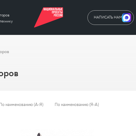
торов
НАПИСАТЬ НАМ
технику
торов
торов
По наименованию (А-Я)
По наименованию (Я-А)