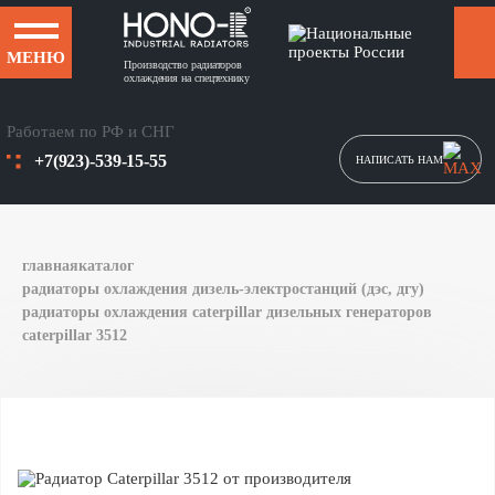
МЕНЮ
Производство радиаторов
охлаждения на спецтехнику
Работаем по РФ и СНГ
+7(923)-539-15-55
НАПИСАТЬ НАМ
главная
каталог
радиаторы охлаждения дизель-электростанций (дэс, дгу)
радиаторы охлаждения caterpillar дизельных генераторов
caterpillar 3512