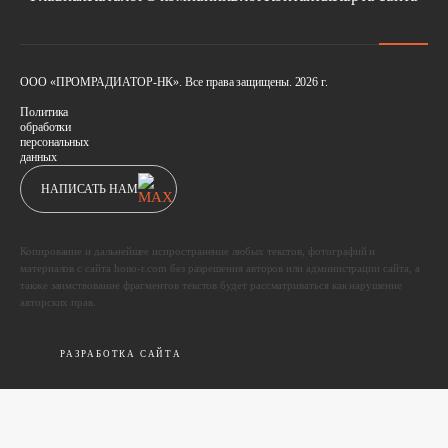
ООО «ПРОМРАДИАТОР-НК». Все права защищены. 2026 г.
Политика
обработки
персональных
данных
НАПИСАТЬ НАМ
Копирование и дальнейшее испространение любых текстов, фотографий и
материалов с сайта hono-r.com без разрешения авторов или администрации сайта, а
также заимствование фрагментов текстов будет рассматриваться как нарушение
авторских прав.
РАЗРАБОТКА САЙТА