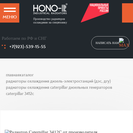
МЕНЮ
Производство радиаторов
охлаждения на спецтехнику
Работаем по РФ и СНГ
НАПИСАТЬ НАМ
+7(923)-539-15-55
главная
каталог
радиаторы охлаждения дизель-электростанций (дэс, дгу)
радиаторы охлаждения caterpillar дизельных генераторов
caterpillar 3412c