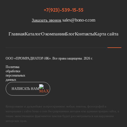
+7(923)-539-15-55
sales@hono-r.com
Заказать звонок
Главная
Каталог
О компании
Блог
Контакты
Карта сайта
ООО «ПРОМРАДИАТОР-НК». Все права защищены. 2026 г.
Политика
обработки
персональных
данных
НАПИСАТЬ НАМ
Копирование и дальнейшее испространение любых текстов, фотографий и
материалов с сайта hono-r.com без разрешения авторов или администрации сайта, а
также заимствование фрагментов текстов будет рассматриваться как нарушение
авторских прав.