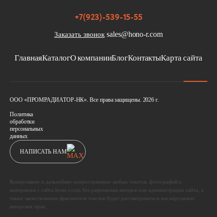
+7(923)-539-15-55
sales@hono-r.com
Заказать звонок
Главная
Каталог
О компании
Блог
Контакты
Карта сайта
ООО «ПРОМРАДИАТОР-НК». Все права защищены. 2026 г.
Политика
обработки
персональных
данных
НАПИСАТЬ НАМ
Копирование и дальнейшее испространение любых текстов, фотографий и
материалов с сайта hono-r.com без разрешения авторов или администрации сайта, а
также заимствование фрагментов текстов будет рассматриваться как нарушение
авторских прав.