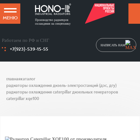
МЕНЮ
Производство радиаторов
охлаждения на спецтехнику
Работаем по РФ и СНГ
НАПИСАТЬ НАМ
+7(923)-539-15-55
главная
каталог
радиаторы охлаждения дизель-электростанций (дэс, дгу)
радиаторы охлаждения caterpillar дизельных генераторов
caterpillar xqe100