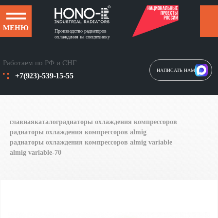
МЕНЮ
Производство радиаторов
охлаждения на спецтехнику
Работаем по РФ и СНГ
НАПИСАТЬ НАМ
+7(923)-539-15-55
главная
каталог
радиаторы охлаждения компрессоров
радиаторы охлаждения компрессоров almig
радиаторы охлаждения компрессоров almig variable
almig variable‑70