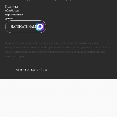
Политика
обработки
персональных
данных
НАПИСАТЬ НАМ
Копирование и дальнейшее испространение любых текстов, фотографий и
материалов с сайта hono-r.com без разрешения авторов или администрации сайта, а
также заимствование фрагментов текстов будет рассматриваться как нарушение
авторских прав.
РАЗРАБОТКА САЙТА