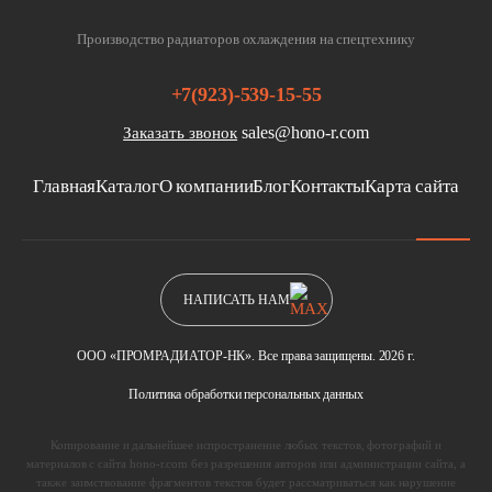
Производство радиаторов охлаждения на спецтехнику
+7(923)-539-15-55
sales@hono-r.com
Заказать звонок
Главная
Каталог
О компании
Блог
Контакты
Карта сайта
НАПИСАТЬ НАМ
ООО «ПРОМРАДИАТОР-НК». Все права защищены. 2026 г.
Политика обработки персональных данных
Копирование и дальнейшее испространение любых текстов, фотографий и
материалов с сайта hono-r.com без разрешения авторов или администрации сайта, а
также заимствование фрагментов текстов будет рассматриваться как нарушение