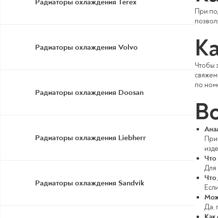
Радиаторы охлаждения Terex
При по
позвол
Ка
Радиаторы охлаждения Volvo
Чтобы з
свяжем
по ном
Радиаторы охлаждения Doosan
Во
Ана
Радиаторы охлаждения Liebherr
При
изде
Что
Для
Что 
Радиаторы охлаждения Sandvik
Если
Мож
Да,
Как