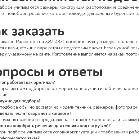
дборе учитываются размеры, конструкция, расположение соединени
яет подобрать решение, которое подойдет для замены и будет соотве
к заказать
аказать Радиаторы на ЗИЛ 4331, выберите нужную модель в каталоге 
ся с вами, уточним параметры и подготовим расчет. Если нужной пози
еру, указанному на сайте. Изготовление выполняется на заказ, поэт
просы и ответы
лог работает как оригинал?
 правильном подборе по размерам, конструкции и рабочим параметр
лие.
 нужно для подбора?
 подбора обычно достаточно модели техники, размеров, фотографии
делать, если товара нет в каталоге?
 нужная позиция не представлена в каталоге, можно оставить заявку 
но ли подобрать решение для техники под нагрузкой?
 при подборе учитываются условия эксплуатации и требования к раб
 оформляется заказ?