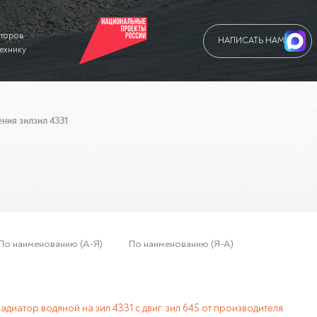
аторов
НАПИСАТЬ НАМ
технику
ния зил
зил 4331
По наименованию (А-Я)
По наименованию (Я-А)