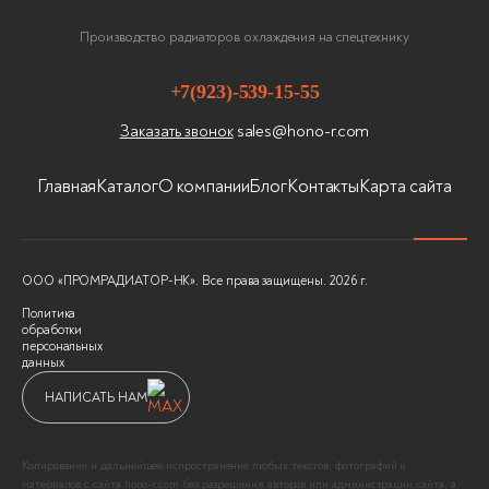
Производство радиаторов охлаждения на спецтехнику
+7(923)-539-15-55
sales@hono-r.com
Заказать звонок
Главная
Каталог
О компании
Блог
Контакты
Карта сайта
ООО «ПРОМРАДИАТОР-НК». Все права защищены. 2026 г.
Политика
обработки
персональных
данных
НАПИСАТЬ НАМ
Копирование и дальнейшее испространение любых текстов, фотографий и
материалов с сайта hono-r.com без разрешения авторов или администрации сайта, а