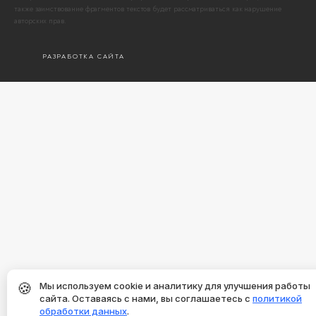
также заимствование фрагментов текстов будет рассматриваться как нарушение
авторских прав.
РАЗРАБОТКА САЙТА
🍪
Мы используем cookie и аналитику для улучшения работы
сайта. Оставаясь с нами, вы соглашаетесь с
политикой
обработки данных
.