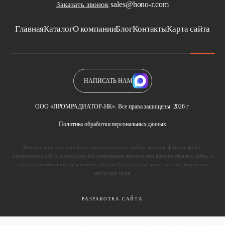
sales@hono-r.com
Заказать звонок
Главная
Каталог
О компании
Блог
Контакты
Карта сайта
НАПИСАТЬ НАМ
ООО «ПРОМРАДИАТОР-НК». Все права защищены. 2026 г.
Политика обработки персональных данных
Копирование и дальнейшее испространение любых текстов, фотографий и
материалов с сайта hono-r.com без разрешения авторов или администрации сайта, а
также заимствование фрагментов текстов будет рассматриваться как нарушение
авторских прав.
РАЗРАБОТКА САЙТА