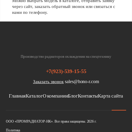
Можно выбрать модель в каталоге, отправить заявку
через сайт, заказать обратный звонок или связаться с
нами по телефону.
Производство радиаторов охлаждения на спецтехнику
+7(923)-539-15-55
sales@hono-r.com
Заказать звонок
Главная
Каталог
О компании
Блог
Контакты
Карта сайта
ООО «ПРОМРАДИАТОР-НК». Все права защищены. 2026 г.
Политика