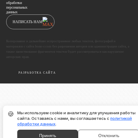
обработки
персональных
данных
НАПИСАТЬ НАМ
Копирование и дальнейшее испространение любых текстов, фотографий и
материалов с сайта hono-r.com без разрешения авторов или администрации сайта, а
также заимствование фрагментов текстов будет рассматриваться как нарушение
авторских прав.
РАЗРАБОТКА САЙТА
🍪
Мы используем cookie и аналитику для улучшения работы
сайта. Оставаясь с нами, вы соглашаетесь с
политикой
обработки данных
.
Принять
Отклонить