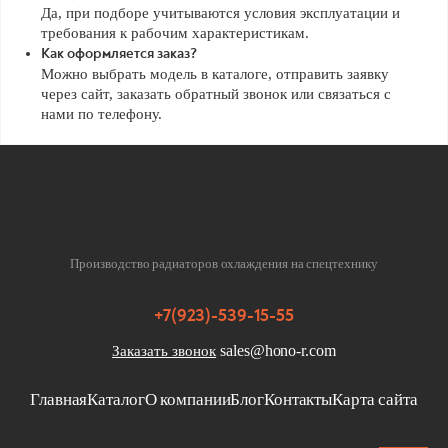
Да, при подборе учитываются условия эксплуатации и
требования к рабочим характеристикам.
Как оформляется заказ?
Можно выбрать модель в каталоге, отправить заявку
через сайт, заказать обратный звонок или связаться с
нами по телефону.
Производство радиаторов охлаждения на спецтехнику
+7(923)-539-15-55
sales@hono-r.com
Заказать звонок
Главная
Каталог
О компании
Блог
Контакты
Карта сайта