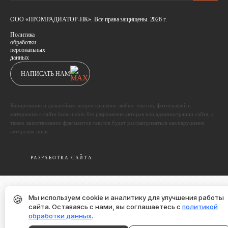
ООО «ПРОМРАДИАТОР-НК». Все права защищены. 2026 г.
Политика
обработки
персональных
данных
НАПИСАТЬ НАМ
Копирование и дальнейшее испространение любых текстов, фотографий и
материалов с сайта hono-r.com без разрешения авторов или администрации сайта, а
также заимствование фрагментов текстов будет рассматриваться как нарушение
авторских прав.
РАЗРАБОТКА САЙТА
🍪
Мы используем cookie и аналитику для улучшения работы
сайта. Оставаясь с нами, вы соглашаетесь с
политикой
обработки данных
.