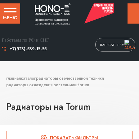
МЕНЮ
Производство радиаторов
охлаждения на спецтехнику
Работаем по РФ и СНГ
НАПИСАТЬ НАМ
+7(923)-539-15-55
главная
каталог
радиаторы отечественной техники
радиаторы охлаждения ростельмаш
torum
Радиаторы на Torum
ПОКАЗАТЬ ФИЛЬТРЫ