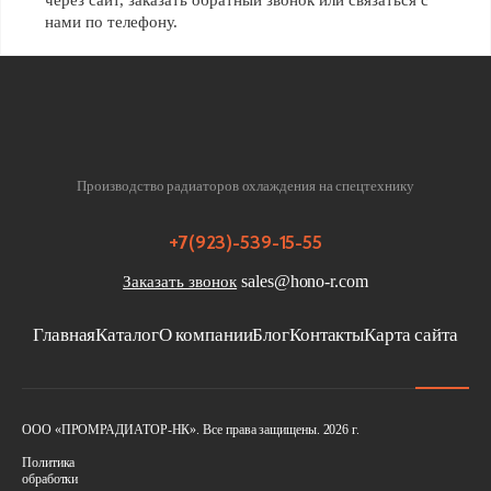
через сайт, заказать обратный звонок или связаться с
нами по телефону.
Производство радиаторов охлаждения на спецтехнику
Privacy notic
+7(923)-539-15-55
sales@hono-r.com
Заказать звонок
Главная
Каталог
О компании
Блог
Контакты
Карта сайта
ООО «ПРОМРАДИАТОР-НК». Все права защищены. 2026 г.
Политика
обработки