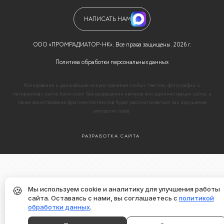
НАПИСАТЬ НАМ
ООО «ПРОМРАДИАТОР-НК». Все права защищены. 2026 г.
Политика обработки персональных данных
Копирование и дальнейшее испространение любых текстов, фотографий и
материалов с сайта hono-r.com без разрешения авторов или администрации сайта, а
также заимствование фрагментов текстов будет рассматриваться как нарушение
авторских прав.
РАЗРАБОТКА САЙТА
🍪
Мы используем cookie и аналитику для улучшения работы
сайта. Оставаясь с нами, вы соглашаетесь с
политикой
обработки данных
.