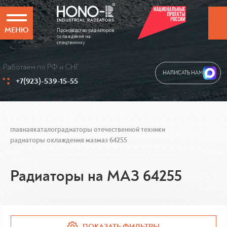
МЕНЮ
Производство радиаторов
охлаждения на
спецтехнику
Работаем по РФ и СНГ
НАПИСАТЬ НАМ
+7(923)-539-15-55
главная
каталог
радиаторы отечественной техники
радиаторы охлаждения маз
маз 64255
Радиаторы на МАЗ 64255
ПОКАЗАТЬ ФИЛЬТРЫ