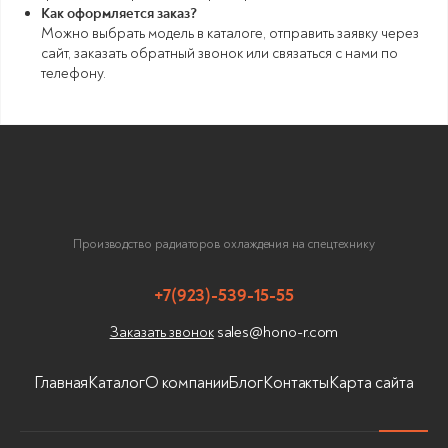
Как оформляется заказ?
Можно выбрать модель в каталоге, отправить заявку через
сайт, заказать обратный звонок или связаться с нами по
телефону.
Privacy notic
Производство радиаторов охлаждения на спецтехнику
+7(923)-539-15-55
sales@hono-r.com
Заказать звонок
Главная
Каталог
О компании
Блог
Контакты
Карта сайта