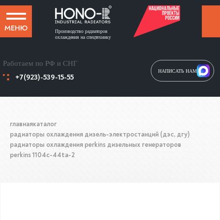
МЕНЮ
Производство радиаторов
охлаждения на спецтехнику
Работаем по РФ и СНГ
НАПИСАТЬ НАМ
+7(923)-539-15-55
главная
каталог
радиаторы охлаждения дизель-электростанций (дэс, дгу)
радиаторы охлаждения perkins дизельных генераторов
perkins 1104c-44ta-2