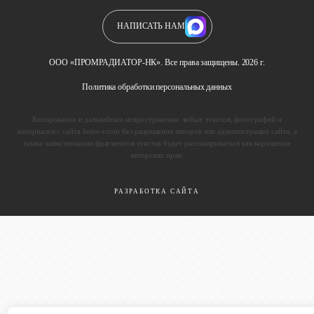
НАПИСАТЬ НАМ
ООО «ПРОМРАДИАТОР-НК». Все права защищены. 2026 г.
Политика обработки персональных данных
Копирование и дальнейшее испространение любых текстов, фотографий и
материалов с сайта hono-r.com без разрешения авторов или администрации сайта, а
также заимствование фрагментов текстов будет рассматриваться как нарушение
авторских прав.
РАЗРАБОТКА САЙТА