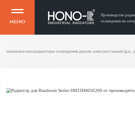
Производство ради
МЕНЮ
охлаждения на спец
главная
каталог
радиаторы охлаждения дизель-электростанций (дэс, д