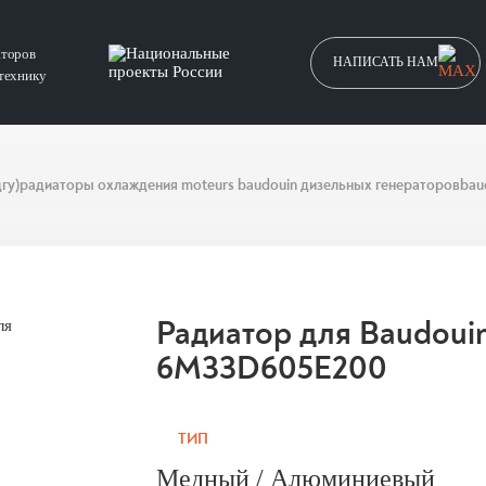
аторов
НАПИСАТЬ НАМ
технику
гу)
радиаторы охлаждения moteurs baudouin дизельных генераторов
bau
Радиатор для Baudouin
6M33D605E200
ТИП
Медный / Алюминиевый