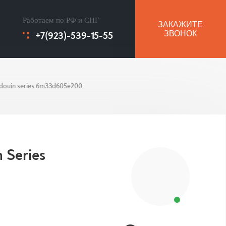
Работаем по РФ и СНГ
ЗАКАЖИТЕ
+7(923)-539-15-55
ЗВОНОК
douin series 6m33d605e200
 Series