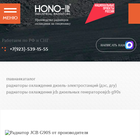
МЕНЮ
Производство радиаторов
охлаждения на спецтехнику
Работаем по РФ и СНГ
НАПИСАТЬ НАМ
+7(923)-539-15-55
главная
каталог
радиаторы охлаждения дизель-электростанций (дэс, дгу)
радиаторы охлаждения jcb дизельных генераторов
jcb g90s