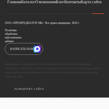
Главная
Каталог
О компании
Блог
Контакты
Карта сайта
ООО «ПРОМРАДИАТОР-НК». Все права защищены. 2026 г.
Политика
обработки
персональных
данных
НАПИСАТЬ НАМ
Копирование и дальнейшее испространение любых текстов, фотографий и
материалов с сайта hono-r.com без разрешения авторов или администрации сайта, а
также заимствование фрагментов текстов будет рассматриваться как нарушение
авторских прав.
РАЗРАБОТКА САЙТА