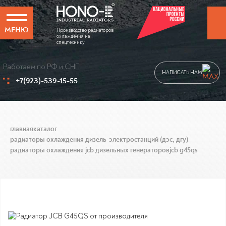
МЕНЮ
Производство радиаторов
охлаждения на
спецтехнику
Работаем по РФ и СНГ
НАПИСАТЬ НАМ
+7(923)-539-15-55
главная
каталог
радиаторы охлаждения дизель-электростанций (дэс, дгу)
радиаторы охлаждения jcb дизельных генераторов
jcb g45qs