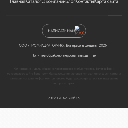
Главная
Каталог
О компании
Блог
Контакты
Карта сайта
НАПИСАТЬ НАМ
ООО «ПРОМРАДИАТОР-НК». Все права защищены. 2026 г.
Политика обработки персональных данных
Копирование и дальнейшее испространение любых текстов, фотографий и
материалов с сайта hono-r.com без разрешения авторов или администрации сайта, а
также заимствование фрагментов текстов будет рассматриваться как нарушение
авторских прав.
РАЗРАБОТКА САЙТА