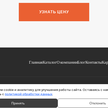
УЗНАТЬ ЦЕНУ
Главная
Каталог
О компании
Блог
Контакты
Кар
ка обработки персональных данных
м cookie и аналитику для улучшения работы сайта. Оставаясь с на
ь с
политикой обработки данных
.
Принять
Отклонить
ериалов с сайта hono-r.com без разрешения авторов или