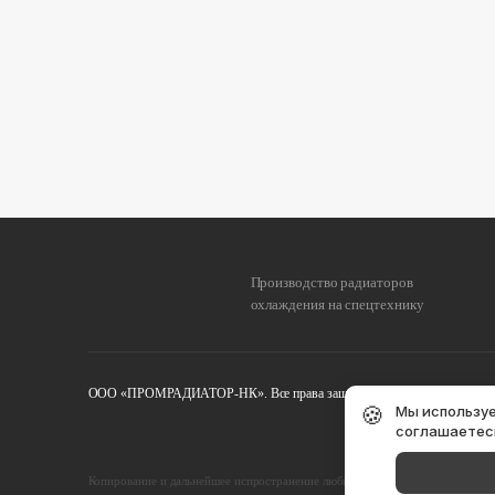
Производство радиаторов
охлаждения на спецтехнику
ООО «ПРОМРАДИАТОР-НК». Все права защищены. 2026 г.
Полити
🍪
Мы используе
соглашаетес
Копирование и дальнейшее испространение любых текстов, фотографий и мат