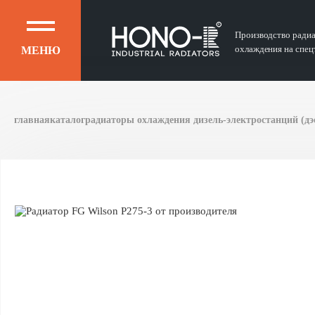
Производство ради
охлаждения на спец
МЕНЮ
главная
каталог
радиаторы охлаждения дизель-электростанций (дэс