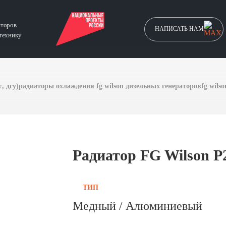
аторов
НАПИСАТЬ НАМ
технику
, дгу)
радиаторы охлаждения fg wilson дизельных генераторов
fg wils
Радиатор FG Wilson P
ТИП
Медный / Алюминиевый