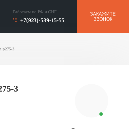
Работаем по РФ и СНГ
ЗАКАЖИТЕ
ЗВОНОК
+7(923)-539-15-55
on p275-3
275-3