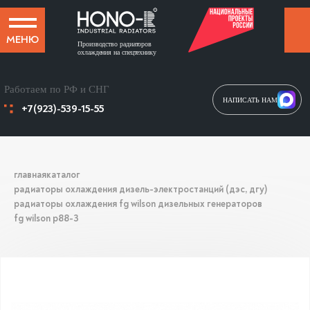
МЕНЮ
Производство радиаторов
охлаждения на спецтехнику
Работаем по РФ и СНГ
НАПИСАТЬ НАМ
+7(923)-539-15-55
главная
каталог
радиаторы охлаждения дизель-электростанций (дэс, дгу)
радиаторы охлаждения fg wilson дизельных генераторов
fg wilson p88-3