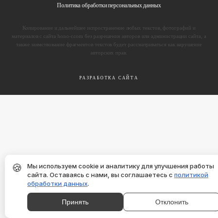
Политика обработки персональных данных
Копирование и дальнейшее испространение любых текстов, фотографий и
материалов с сайта hono-r.com без разрешения авторов или администрации сайта, а
также заимствование фрагментов текстов будет рассматриваться как нарушение
авторских прав.
РАЗРАБОТКА САЙТА
🍪
Мы используем cookie и аналитику для улучшения работы
сайта. Оставаясь с нами, вы соглашаетесь с
политикой
обработки данных
.
Принять
Отклонить