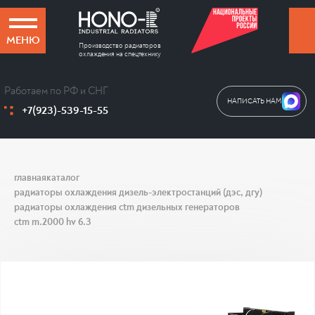
МЕНЮ
Производство радиаторов
охлаждения на спецтехнику
Работаем по РФ и СНГ
НАПИСАТЬ НАМ
+7(923)-539-15-55
главная
каталог
радиаторы охлаждения дизель-электростанций (дэс, дгу)
радиаторы охлаждения ctm дизельных генераторов
ctm m.2000 hv 6.3