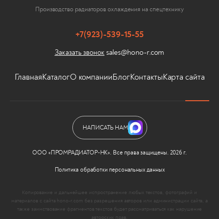
Производство радиаторов охлаждения на спецтехнику
+7(923)-539-15-55
sales@hono-r.com
Заказать звонок
Главная
Каталог
О компании
Блог
Контакты
Карта сайта
НАПИСАТЬ НАМ
ООО «ПРОМРАДИАТОР-НК». Все права защищены. 2026 г.
Политика обработки персональных данных
Копирование и дальнейшее испространение любых текстов, фотографий и
материалов с сайта hono-r.com без разрешения авторов или администрации сайта, а
также заимствование фрагментов текстов будет рассматриваться как нарушение
авторских прав.