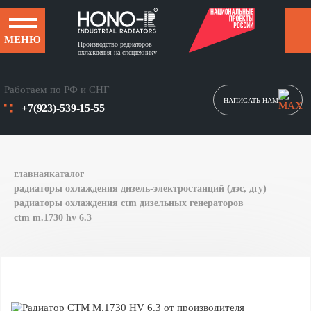
МЕНЮ
Производство радиаторов
охлаждения на спецтехнику
Работаем по РФ и СНГ
НАПИСАТЬ НАМ
+7(923)-539-15-55
главная
каталог
радиаторы охлаждения дизель-электростанций (дэс, дгу)
радиаторы охлаждения ctm дизельных генераторов
ctm m.1730 hv 6.3