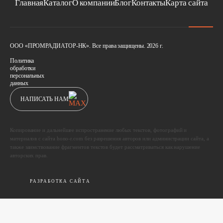
Главная
Каталог
О компании
Блог
Контакты
Карта сайта
ООО «ПРОМРАДИАТОР-НК». Все права защищены. 2026 г.
Политика
обработки
персональных
данных
НАПИСАТЬ НАМ
Копирование и дальнейшее испространение любых текстов, фотографий и
материалов с сайта hono-r.com без разрешения авторов или администрации сайта, а
также заимствование фрагментов текстов будет рассматриваться как нарушение
авторских прав.
РАЗРАБОТКА САЙТА