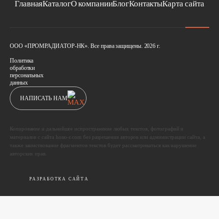
Главная
Каталог
О компании
Блог
Контакты
Карта сайта
ООО «ПРОМРАДИАТОР-НК». Все права защищены. 2026 г.
Политика
обработки
персональных
данных
НАПИСАТЬ НАМ
Копирование и дальнейшее испространение любых текстов, фотографий и
материалов с сайта hono-r.com без разрешения авторов или администрации сайта, а
также заимствование фрагментов текстов будет рассматриваться как нарушение
авторских прав.
РАЗРАБОТКА САЙТА