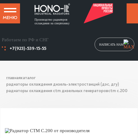
МЕНЮ
Производство радиаторов
охлаждения на спецтехнику
Работаем по РФ и СНГ
НАПИСАТЬ НАМ
+7(923)-539-15-55
главная
каталог
радиаторы охлаждения дизель-электростанций (дэс, дгу)
радиаторы охлаждения ctm дизельных генераторов
ctm c.200