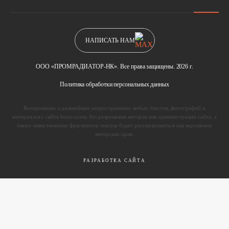
НАПИСАТЬ НАМ
ООО «ПРОМРАДИАТОР-НК». Все права защищены. 2026 г.
Политика обработки персональных данных
Копирование и дальнейшее испространение любых текстов, фотографий и
материалов с сайта hono-r.com без разрешения авторов или администрации сайта, а
также заимствование фрагментов текстов будет рассматриваться как нарушение
авторских прав.
РАЗРАБОТКА САЙТА