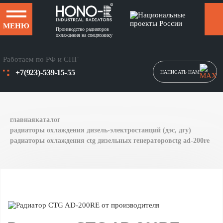
МЕНЮ
Производство радиаторов
охлаждения на спецтехнику
Работаем по РФ и СНГ
+7(923)-539-15-55
НАПИСАТЬ НАМ
главная
каталог
радиаторы охлаждения дизель-электростанций (дэс, дгу)
радиаторы охлаждения ctg дизельных генераторов
ctg ad-200re