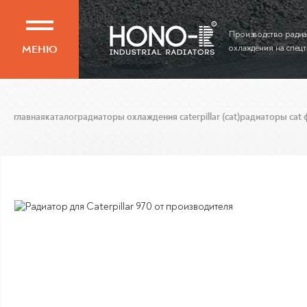
Производство ради
МЕНЮ
охлаждения на спец
главная
каталог
радиаторы охлаждения caterpillar (cat)
радиаторы cat 