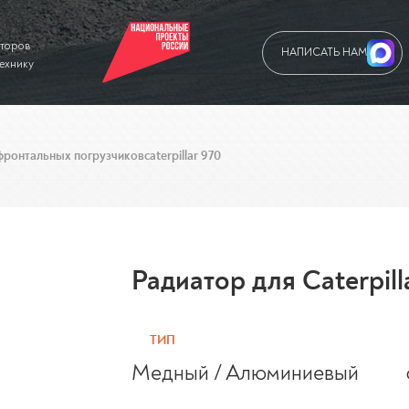
аторов
НАПИСАТЬ НАМ
технику
фронтальных погрузчиков
caterpillar 970
Радиатор для Caterpill
ТИП
Медный / Алюминиевый