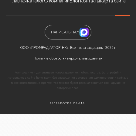
Главная
Каталог
О компании
Блог
Контакты
Карта сайта
НАПИСАТЬ НАМ
ООО «ПРОМРАДИАТОР-НК». Все права защищены. 2026 г.
Политика обработки персональных данных
Копирование и дальнейшее испространение любых текстов, фотографий и
материалов с сайта hono-r.com без разрешения авторов или администрации сайта, а
также заимствование фрагментов текстов будет рассматриваться как нарушение
авторских прав.
РАЗРАБОТКА САЙТА