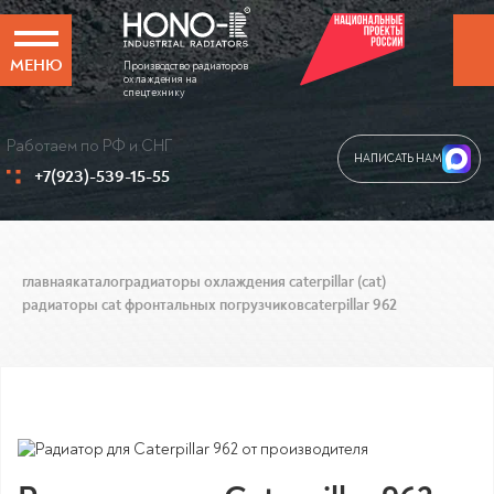
МЕНЮ
Производство радиаторов
охлаждения на
спецтехнику
Работаем по РФ и СНГ
НАПИСАТЬ НАМ
+7(923)-539-15-55
главная
каталог
радиаторы охлаждения caterpillar (cat)
радиаторы cat фронтальных погрузчиков
caterpillar 962