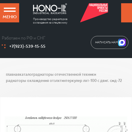
МЕНЮ
Производство радиаторов
охлаждения на спецтехнику
Работаем по РФ и СНГ
НАПИСАТЬ НАМ
+7(923)-539-15-55
главная
каталог
радиаторы отечественной техники
радиаторы охлаждения отз
лхт
интеркулер лхт-100 с двиг. смд-72