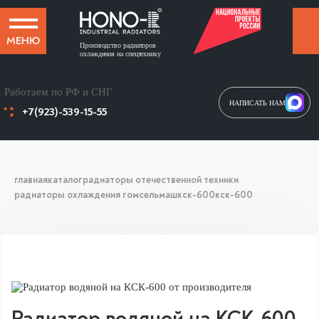
МЕНЮ
Производство радиаторов
охлаждения на спецтехнику
Работаем по РФ и СНГ
НАПИСАТЬ НАМ
+7(923)-539-15-55
главная
каталог
радиаторы отечественной техники
радиаторы охлаждения гомсельмаш
кск-600
кск-600
Радиатор водяной на КСК-600