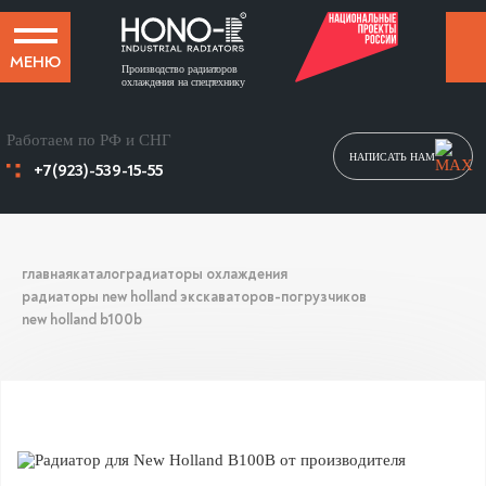
МЕНЮ
Производство радиаторов
охлаждения на спецтехнику
Работаем по РФ и СНГ
НАПИСАТЬ НАМ
+7(923)-539-15-55
главная
каталог
радиаторы охлаждения
радиаторы new holland экскаваторов-погрузчиков
new holland b100b