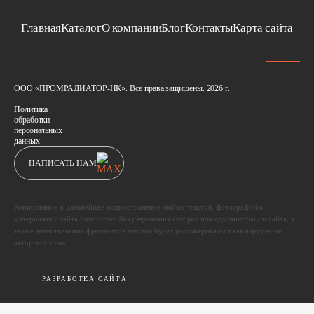
Главная
Каталог
О компании
Блог
Контакты
Карта сайта
ООО «ПРОМРАДИАТОР-НК». Все права защищены. 2026 г.
Политика
обработки
персональных
данных
НАПИСАТЬ НАМ
Копирование и дальнейшее испространение любых текстов, фотографий и
материалов с сайта hono-r.com без разрешения авторов или администрации сайта, а
также заимствование фрагментов текстов будет рассматриваться как нарушение
авторских прав.
РАЗРАБОТКА САЙТА