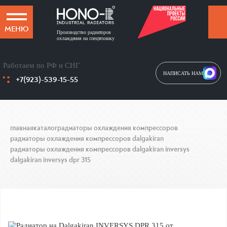
МЕНЮ
Производство радиаторов
охлаждения на спецтехнику
Работаем по РФ и СНГ
НАПИСАТЬ НАМ
+7(923)-539-15-55
главная
каталог
радиаторы охлаждения компрессоров
радиаторы охлаждения компрессоров dalgakiran
радиаторы охлаждения компрессоров dalgakiran inversys
dalgakiran inversys dpr 315