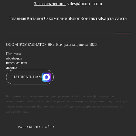
sales@hono-r.com
Заказать звонок
Главная
Каталог
О компании
Блог
Контакты
Карта сайта
ООО «ПРОМРАДИАТОР-НК». Все права защищены. 2026 г.
Политика
обработки
персональных
данных
НАПИСАТЬ НАМ
Копирование и дальнейшее испространение любых текстов, фотографий и
материалов с сайта hono-r.com без разрешения авторов или администрации сайта, а
также заимствование фрагментов текстов будет рассматриваться как нарушение
авторских прав.
РАЗРАБОТКА САЙТА